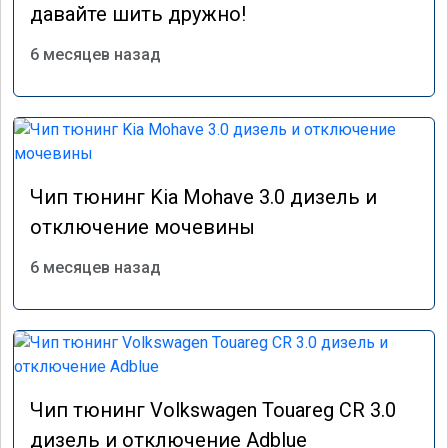
давайте шить дружно!
KIA
Land Cruiser
Land Cruiser 300
6 месяцев назад
Lexus
Mercedes
Mohave
Nissan
Nissan
Palisade
Peugeot
Porsche
Prado
Q5
Skoda
Stage 1
Чип тюнинг Kia Mohave 3.0 дизель и
отключение мочевины
Tiggo 8
Touareg
Toyota
UNI-K
6 месяцев назад
Volkswagen
w166
x6
Вихревые заслонки
Евро-2
Продувка катализаторов
Чип тюнинг
Чип тюнинг Volkswagen Touareg CR 3.0
дизель и отключение Adblue