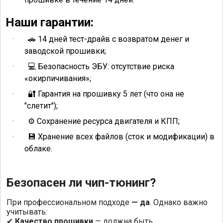
Наши гарантии:
·
14 дней тест-драйв с возвратом денег и
🚗
заводской прошивки;
·
Безопасность ЭБУ: отсутствие риска
💻
«окирпичивания»;
·
Гарантия на прошивку 5 лет (что она не
🔐
"слетит");
·
️ Сохранение ресурса двигателя и КПП;
⚙
·
Хранение всех файлов (сток и модификации) в
💾
облаке.
Безопасен ли чип-тюнинг?
При профессиональном подходе
— да
. Однако важно
учитывать:
Качество прошивки
— должна быть
✔