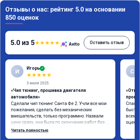
Отзывы о нас: рейтинг 5.0 на основании
850 оценок
5.0 из 5
★
★
★
★
★
Оставить отзыв
Avito
Игорь
✓
И
С
★
★
★
★
★
3 июля 2025
«Чип тюнинг, прошивка двигателя
«Отклю
автомобиля»
проши
Сделали чип тюнинг Санта Фе 2. Учли все мои 
Спасиб
пожелания, сделать без механических 
быстро
вмешательств, только программно. Назвали 
всем р
цену сразу, она была по окончании работ без 
оценку
изменений. Александр профи своего дела, 
Читать полностью
спокойно ответил на все мои вопросы и 