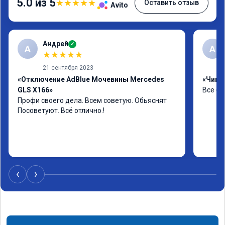
5.0 из 5
★
★
★
★
★
Оставить отзыв
Avito
Андрей
✓
А
А
★
★
★
★
★
21 сентября 2023
«Отключение AdBlue Мочевины Mercedes
«Чип 
GLS X166»
Все бы
Профи своего дела. Всем советую. Обьяснят 
Посоветуют. Всё отлично.!
‹
›