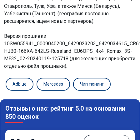
Ставрополь, Тула, Уфа, а также Минск (Беларусь),
Узбекистан (Ташкент). (география постоянно
расширяется, ищем новых партнеров).
Версия прошивки
10SW055941_0009040200_6429023203_6429034615_CR6
HJB0-166XA-642LS-Russland_EU6OPS_4x4_Romax_3S-
ME32_02-20240119-125718 (для желающих приобрести
отдельно файл прошивки).
Adblue
Mercedes
Чип тюнинг
Отзывы о нас: рейтинг 5.0 на основании
850 оценок