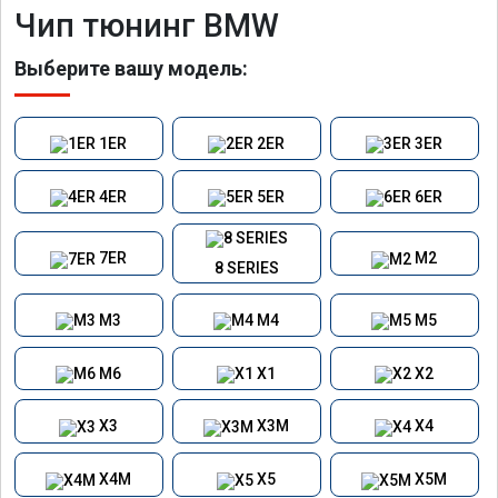
Чип тюнинг BMW
Выберите вашу модель:
1ER
2ER
3ER
4ER
5ER
6ER
7ER
M2
8 SERIES
M3
M4
M5
M6
X1
X2
X3
X3M
X4
X4M
X5
X5M