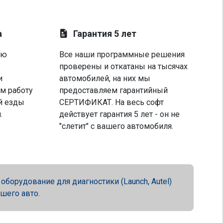
а
Гарантия 5 лет
ую
Все наши программные решения
проверены и откатаны на тысячах
и
автомобилей, на них мы
м работу
предоставляем гарантийный
й езды
СЕРТИФИКАТ. На весь софт
.
действует гарантия 5 лет - он не
"слетит" с вашего автомобиля.
орудование для диагностики (Launch, Autel)
ашего авто.