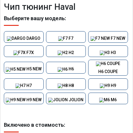
Чип тюнинг Haval
Выберите вашу модель:
DARGO
F7
F7 NEW
F7X
H2
H3
H5 NEW
H6
H6 COUPE
H7
H8
H9
H9 NEW
JOLION
M6
Включено в стоимость: