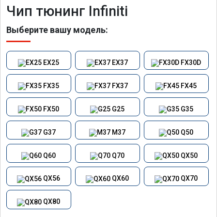
Чип тюнинг Infiniti
Выберите вашу модель:
EX25
EX37
FX30D
FX35
FX37
FX45
FX50
G25
G35
G37
M37
Q50
Q60
Q70
QX50
QX56
QX60
QX70
QX80