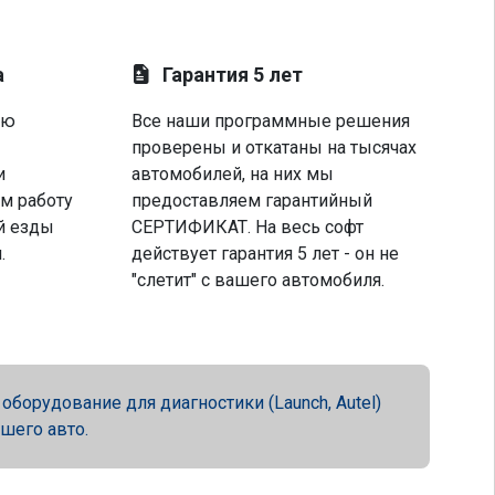
а
Гарантия 5 лет
ую
Все наши программные решения
проверены и откатаны на тысячах
и
автомобилей, на них мы
м работу
предоставляем гарантийный
й езды
СЕРТИФИКАТ. На весь софт
.
действует гарантия 5 лет - он не
"слетит" с вашего автомобиля.
орудование для диагностики (Launch, Autel)
ашего авто.