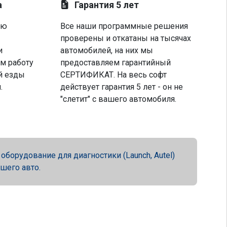
а
Гарантия 5 лет
ую
Все наши программные решения
проверены и откатаны на тысячах
и
автомобилей, на них мы
м работу
предоставляем гарантийный
й езды
СЕРТИФИКАТ. На весь софт
.
действует гарантия 5 лет - он не
"слетит" с вашего автомобиля.
орудование для диагностики (Launch, Autel)
ашего авто.