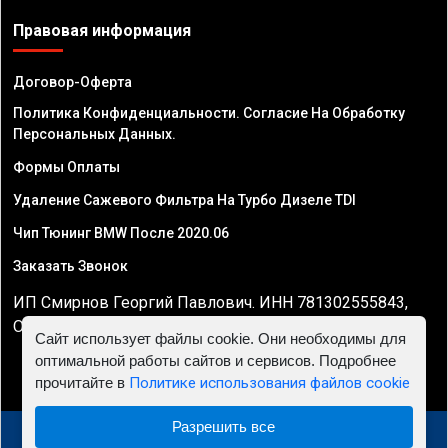
Правовая информация
Договор-Оферта
Политика Конфиденциальности. Согласие На Обработку
Персональных Данных.
Формы Оплаты
Удаление Сажевого Фильтра На Турбо Дизеле TDI
Чип Тюнинг BMW После 2020.06
Заказать Звонок
ИП Смирнов Георгий Павлович. ИНН 781302555843,
ОГРНИП 324470400032610
Сайт использует файлы cookie. Они необходимы для
оптимальной работы сайтов и сервисов. Подробнее
прочитайте в
Политике использования файлов cookie
Разрешить все
© 2010 - 2026 Чип тюнинг двигателя автомобиля -