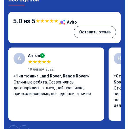
5.0 из 5
★
★
★
★
★
Avito
Оставить отзыв
Антон
✓
А
Н
★
★
★
★
★
18 января 2022
«Чип тюнинг Land Rover, Range Rover»
«Отключ
Отличные ребята. Созвонились, 
Sport L
договорились о выездной прошивке, 
Отключи
приехали вовремя, все сделали отлично
поехала
полет н
дела. 