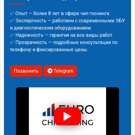
✅ Опыт — более 8 лет в сфере чип-тюнинга.
✅ Экспертность — работаем с современными ЭБУ
и диагностическим оборудованием.
✅ Надежность — гарантия на все виды работ.
✅ Прозрачность — подробные консультации по
телефону и фиксированные цены.
Позвонить
Telegram