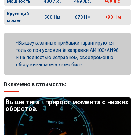
Мощность
430 л.с.
499 л.с.
+69 л.с.
Крутящий
580 Нм
673 Нм
+93 Нм
момент
Вышеуказанные прибавки гарантируются
только при условии ⛽ заправки АИ100/АИ98
и на полностью исправном, своевременно
обслуживаемом автомобиле.
Включено в стоимость:
Выше тяга - прирост момента с низких
оборотов.