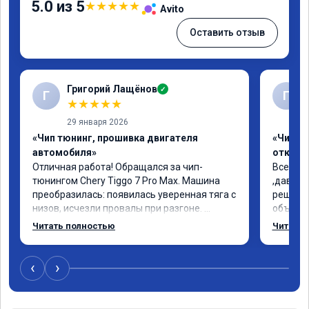
5.0 из 5
★
★
★
★
★
Avito
Оставить отзыв
Григорий Лащёнов
✓
Г
Г
★
★
★
★
★
29 января 2026
«Чип тюнинг, прошивка двигателя
«Чип тю
автомобиля»
отключе
Отличная работа! Обращался за чип-
Всем до
тюнингом Chery Tiggo 7 Pro Max. Машина 
,давно 
преобразилась: появилась уверенная тяга с 
решился
низов, исчезли провалы при разгоне. 
объясни
Расход в спокойном режиме даже немного 
сумму з
Читать полностью
Читать 
снизился. Все сделали профессионально, с 
время 2
подробной консультацией. Рекомендую 
я довол
всем, кто сомневается.
сертифи
‹
›
рекоме