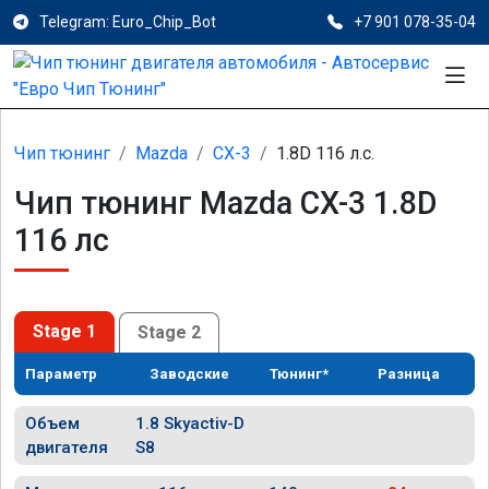
Telegram: Euro_Chip_Bot
+7 901 078-35-04
Чип тюнинг
Mazda
CX-3
1.8D 116 л.с.
Чип тюнинг Mazda CX-3 1.8D
116 лс
Stage 1
Stage 2
Параметр
Заводские
Тюнинг*
Разница
Объем
1.8 Skyactiv-D
двигателя
S8