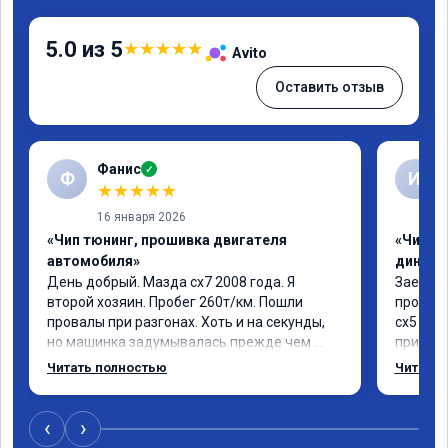
5.0 из 5
★
★
★
★
★
Avito
Оставить отзыв
Фанис
✓
Ф
И
★
★
★
★
★
16 января 2026
«Чип тюнинг, прошивка двигателя
«Чип тю
автомобиля»
диност
День добрый. Мазда сх7 2008 года. Я 
Заехал 
второй хозяин. Пробег 260т/км. Пошли 
прошить
провалы при разгонах. Хоть и на секунды, 
сх5 2.0л
но машинка задумывалась прежде чем 
приятно
разогнаться. Года 4 назад удалял 
педаль 
Читать полностью
Читать 
катализаторы без перепрошивок. Никаких 
ли, раз
ошибок не было. Но пообщавшись с 
вроде н
людьми, решил всё таки сделать 
советую
‹
›
перепрошивку. Увидел в авито ваше 
автомоб