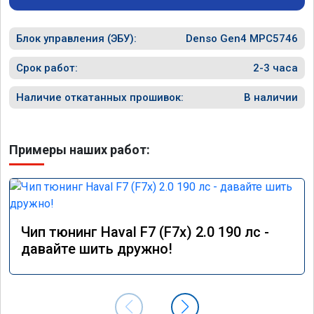
объявление и решил обратиться к вам за 
обслужи
помощью. Ребята приветливые, сразу взяли 
Блок управления (ЭБУ):
в работу. Знают своё дело. По времени 1,5 
Denso Gen4 MPC5746
часа длилась процедура. Цена конечно 
отличается от заявленной. Но результатом 
Срок работ:
2-3 часа
я доволен. Машинка не едет, а летит прям. 
Парням благодарность!!!!
Наличие откатанных прошивок:
В наличии
Примеры наших работ:
Чип тюнинг Haval F7 (F7x) 2.0 190 лс -
давайте шить дружно!