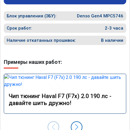
объявление и решил обратиться к вам за 
обслужи
помощью. Ребята приветливые, сразу взяли 
Блок управления (ЭБУ):
в работу. Знают своё дело. По времени 1,5 
Denso Gen4 MPC5746
часа длилась процедура. Цена конечно 
отличается от заявленной. Но результатом 
Срок работ:
2-3 часа
я доволен. Машинка не едет, а летит прям. 
Парням благодарность!!!!
Наличие откатанных прошивок:
В наличии
Примеры наших работ:
Чип тюнинг Haval F7 (F7x) 2.0 190 лс -
давайте шить дружно!