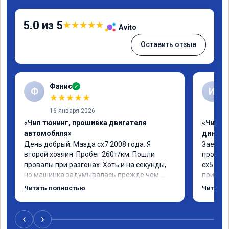
5.0 из 5
★
★
★
★
★
Avito
Оставить отзыв
Фанис
✓
Ф
И
★
★
★
★
★
16 января 2026
«Чип тюнинг, прошивка двигателя
«Чип тю
автомобиля»
диност
День добрый. Мазда сх7 2008 года. Я 
Заехал 
второй хозяин. Пробег 260т/км. Пошли 
прошить
провалы при разгонах. Хоть и на секунды, 
сх5 2.0л
но машинка задумывалась прежде чем 
приятно
разогнаться. Года 4 назад удалял 
педаль 
Читать полностью
Читать 
катализаторы без перепрошивок. Никаких 
ли, раз
ошибок не было. Но пообщавшись с 
вроде н
людьми, решил всё таки сделать 
советую
‹
›
перепрошивку. Увидел в авито ваше 
автомоб