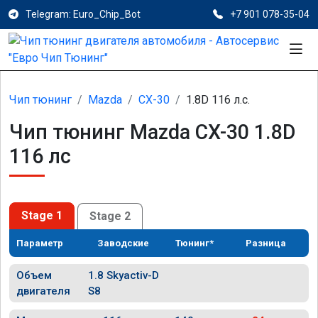
Telegram: Euro_Chip_Bot
+7 901 078-35-04
Чип тюнинг
Mazda
CX-30
1.8D 116 л.с.
Чип тюнинг Mazda CX-30 1.8D
116 лс
Stage 1
Stage 2
Параметр
Заводские
Тюнинг*
Разница
Объем
1.8 Skyactiv-D
двигателя
S8