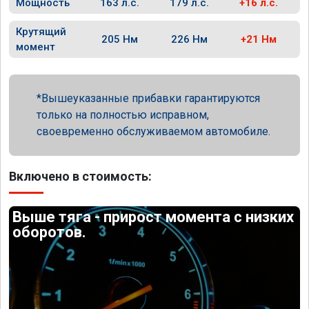
Мощность
163 л.с.
179 л.с.
+16 л.с.
Крутящий
205 Нм
226 Нм
+21 Нм
момент
Вышеуказанные прибавки гарантируются
только на полностью исправном,
своевременно обслуживаемом автомобиле.
Включено в стоимость:
Выше тяга - прирост момента с низких
оборотов.