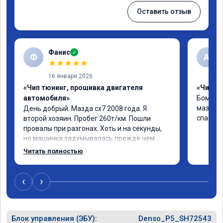
Оставить отзыв
Фанис
✓
Ф
А
★
★
★
★
★
16 января 2026
«Чип тюнинг, прошивка двигателя
«Чип тю
автомобиля»
Бомба 
мазду и
День добрый. Мазда сх7 2008 года. Я 
спасибо
второй хозяин. Пробег 260т/км. Пошли 
провалы при разгонах. Хоть и на секунды, 
но машинка задумывалась прежде чем 
разогнаться. Года 4 назад удалял 
Читать полностью
катализаторы без перепрошивок. Никаких 
ошибок не было. Но пообщавшись с 
людьми, решил всё таки сделать 
‹
›
перепрошивку. Увидел в авито ваше 
объявление и решил обратиться к вам за 
помощью. Ребята приветливые, сразу взяли 
Блок управления (ЭБУ):
в работу. Знают своё дело. По времени 1,5 
Denso_P5_SH72543