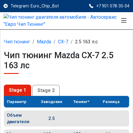
Telegram: Euro_Chip_Bot
+7 901 078-35-04
Чип тюнинг
Mazda
CX-7
2.5 163 л.с.
Чип тюнинг Mazda CX-7 2.5
163 лс
Stage 1
Stage 2
Параметр
Заводские
Тюнинг*
Разница
Объем
2.5
двигателя