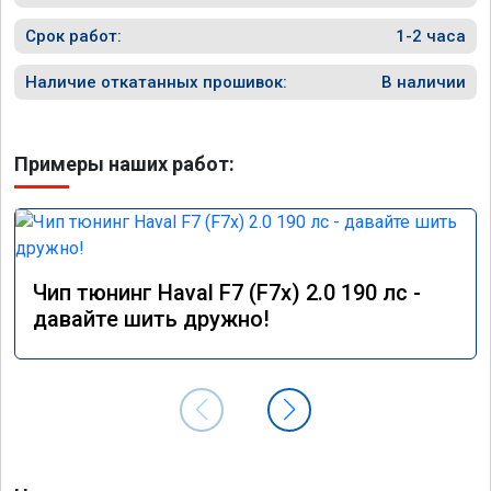
часа длилась процедура. Цена конечно 
отличается от заявленной. Но результатом 
Срок работ:
1-2 часа
я доволен. Машинка не едет, а летит прям. 
Парням благодарность!!!!
Наличие откатанных прошивок:
В наличии
Примеры наших работ:
Чип тюнинг Haval F7 (F7x) 2.0 190 лс -
давайте шить дружно!