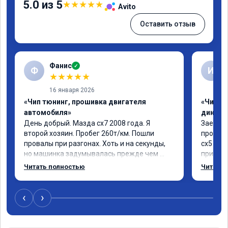
5.0 из 5
★
★
★
★
★
Avito
Оставить отзыв
Фанис
✓
Ф
И
★
★
★
★
★
16 января 2026
«Чип тюнинг, прошивка двигателя
«Чип тю
автомобиля»
диност
День добрый. Мазда сх7 2008 года. Я 
Заехал 
второй хозяин. Пробег 260т/км. Пошли 
прошить
провалы при разгонах. Хоть и на секунды, 
сх5 2.0л
но машинка задумывалась прежде чем 
приятно
разогнаться. Года 4 назад удалял 
педаль 
Читать полностью
Читать 
катализаторы без перепрошивок. Никаких 
ли, раз
ошибок не было. Но пообщавшись с 
вроде н
людьми, решил всё таки сделать 
советую
‹
›
перепрошивку. Увидел в авито ваше 
автомоб
объявление и решил обратиться к вам за 
обслужи
помощью. Ребята приветливые, сразу взяли 