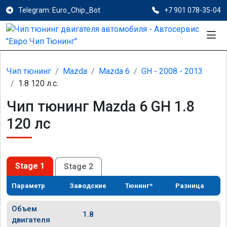
Telegram: Euro_Chip_Bot
+7 901 078-35-04
Чип тюнинг
Mazda
Mazda 6
GH - 2008 - 2013
1.8 120 л.с.
Чип тюнинг Mazda 6 GH 1.8
120 лс
Stage 1
Stage 2
Параметр
Заводские
Тюнинг*
Разница
Объем
1.8
двигателя