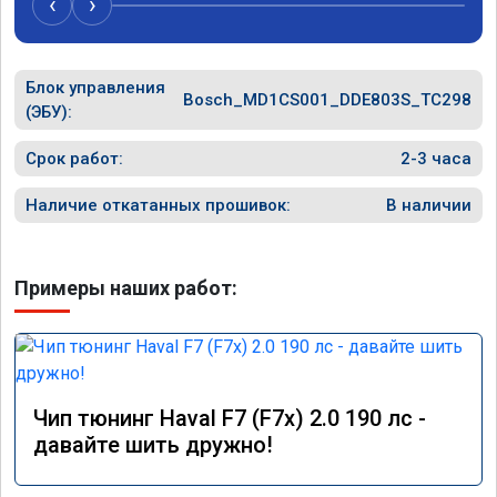
‹
›
рекоме
Блок управления
Bosch_MD1CS001_DDE803S_TC298
(ЭБУ):
Срок работ:
2-3 часа
Наличие откатанных прошивок:
В наличии
Примеры наших работ:
Чип тюнинг Haval F7 (F7x) 2.0 190 лс -
давайте шить дружно!