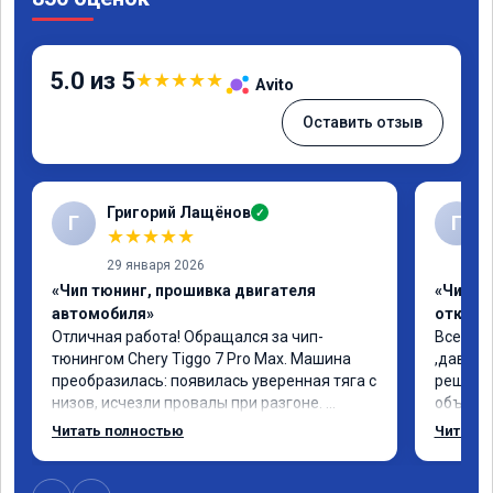
5.0 из 5
★
★
★
★
★
Avito
Оставить отзыв
Григорий Лащёнов
✓
Г
Г
★
★
★
★
★
29 января 2026
«Чип тюнинг, прошивка двигателя
«Чип тю
автомобиля»
отключе
Отличная работа! Обращался за чип-
Всем до
тюнингом Chery Tiggo 7 Pro Max. Машина 
,давно 
преобразилась: появилась уверенная тяга с 
решился
низов, исчезли провалы при разгоне. 
объясни
Расход в спокойном режиме даже немного 
сумму з
Читать полностью
Читать 
снизился. Все сделали профессионально, с 
время 2
подробной консультацией. Рекомендую 
я довол
всем, кто сомневается.
сертифи