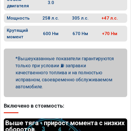
3.0
двигателя
Мощность
258 л.с.
305 л.с.
+47 л.с.
Крутящий
600 Нм
670 Нм
+70 Нм
момент
Вышеуказанные показатели гарантируются
только при условии ⛽ заправки
качественного топлива и на полностью
исправном, своевременно обслуживаемом
автомобиле.
Включено в стоимость:
Выше тяга - прирост момента с низких
оборотов.