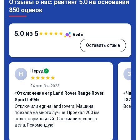
Отзывы о нас: рейтинг 5.0 на основании
850 оценок
5.0 из 5
★
★
★
★
★
Avito
Оставить отзыв
Неруд
✓
Н
З
★
★
★
★
★
24 октября 2023
«Отключение егр Land Rover Range Rover
«Чип тю
Sport L494»
L320»
Отключили egr на land rovers. Машина 
Все отл
поехала на много лучше. Проехал 200 км 
полет нормальный . Специалист своего 
дела. Рекомендую