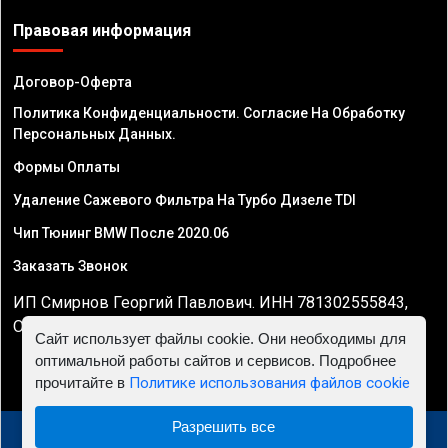
Правовая информация
Договор-Оферта
Политика Конфиденциальности. Согласие На Обработку
Персональных Данных.
Формы Оплаты
Удаление Сажевого Фильтра На Турбо Дизеле TDI
Чип Тюнинг BMW После 2020.06
Заказать Звонок
ИП Смирнов Георгий Павлович. ИНН 781302555843,
ОГРНИП 324470400032610
Сайт использует файлы cookie. Они необходимы для
оптимальной работы сайтов и сервисов. Подробнее
прочитайте в
Политике использования файлов cookie
Разрешить все
© 2010 - 2026 Чип тюнинг двигателя автомобиля -