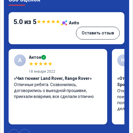
5.0 из 5
★
★
★
★
★
Avito
Оставить отзыв
Антон
✓
А
Н
★
★
★
★
★
18 января 2022
«Чип тюнинг Land Rover, Range Rover»
«Отключ
Отличные ребята. Созвонились, 
Sport L
договорились о выездной прошивке, 
Отключи
приехали вовремя, все сделали отлично
поехала
полет н
дела. 