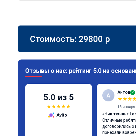
Стоимость:
29800
p
Отзывы о нас: рейтинг 5.0 на основан
Антон
✓
А
5.0 из 5
★
★
★
★
★
★
★
★
18 января
«Чип тюнинг Lan
Avito
Отличные ребята
договорились о 
приехали воврем