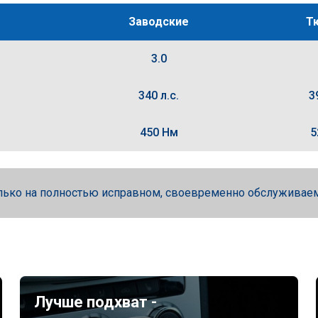
Заводские
Т
3.0
340 л.с.
3
450 Нм
5
лько на полностью исправном, своевременно обслуживае
Лучше подхват -