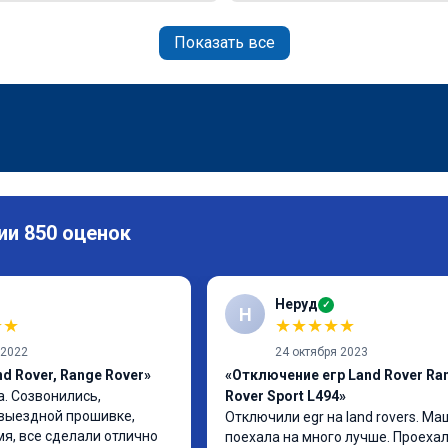
Показать все
ии 850 оценок
Неруд
✓
Н
★
★
★
★
★
★
★
 2022
24 октября 2023
d Rover, Range Rover»
«Отключение егр Land Rover Ra
. Созвонились, 
Rover Sport L494»
выездной прошивке, 
Отключили egr на land rovers. Ма
я, все сделали отлично
поехала на много лучше. Проехал 