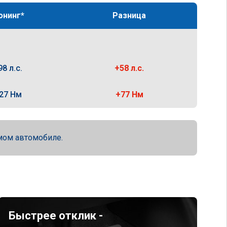
юнинг*
Разница
98 л.с.
+58 л.с.
27 Нм
+77 Нм
мом автомобиле.
Быстрее отклик -