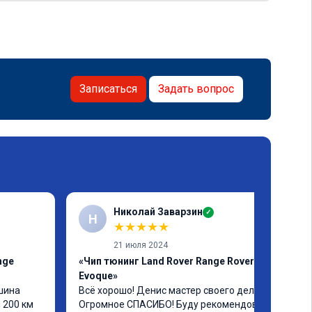
Записаться
Задать вопрос
Николай Заварзин
✓
Н
★
★
★
★
★
21 июля 2024
nge
«Чип тюнинг Land Rover Range Rover
Evoque»
шина 
Всё хорошо! Денис мастер своего дела! 
200 км 
Огромное СПАСИБО! Буду рекомендовать 