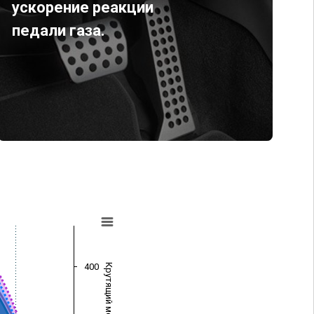
ускорение реакции
педали газа.
400
Крутящий момент (Нм)