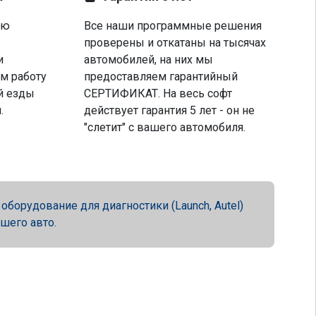
ую
Все наши программные решения
проверены и откатаны на тысячах
и
автомобилей, на них мы
м работу
предоставляем гарантийный
й езды
СЕРТИФИКАТ. На весь софт
.
действует гарантия 5 лет - он не
"слетит" с вашего автомобиля.
орудование для диагностики (Launch, Autel)
ашего авто.