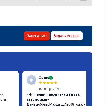
Записаться
Задать вопрос
Фанис
✓
Ф
★
★
★
★
★
16 января 2026
F»
«Чип тюнинг, прошивка двигателя
та, 
автомобиля»
День добрый. Мазда сх7 2008 года. Я 