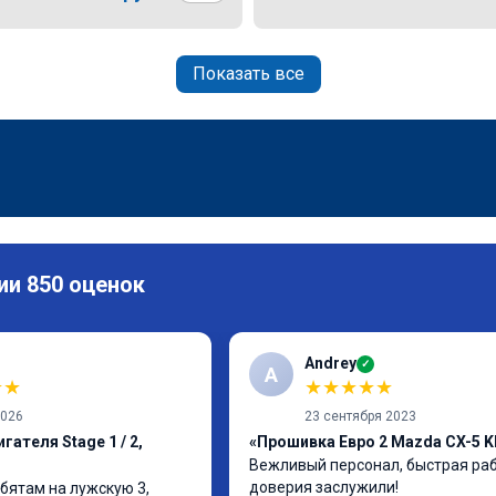
Показать все
ии 850 оценок
Andrey
✓
A
★
★
★
★
★
★
★
2026
23 сентября 2023
гателя Stage 1 / 2,
«Прошивка Евро 2 Mazda CX-5 K
Вежливый персонал, быстрая рабо
доверия заслужили!

бятам на лужскую 3, 