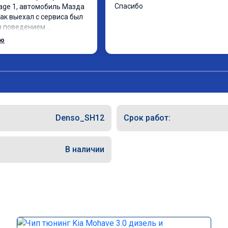
Спасибо
age 1, автомобиль Мазда 
Как выехал с сервиса был 
н поведением 
аль газа стала 
ью
зче что ли, разгон тоже 
сход вроде не 
щем очень рад и советую 
у. Если ваш автомобиль 
временно обслуживается, 
 нанесёт
Denso_SH12
Срок работ:
В наличии