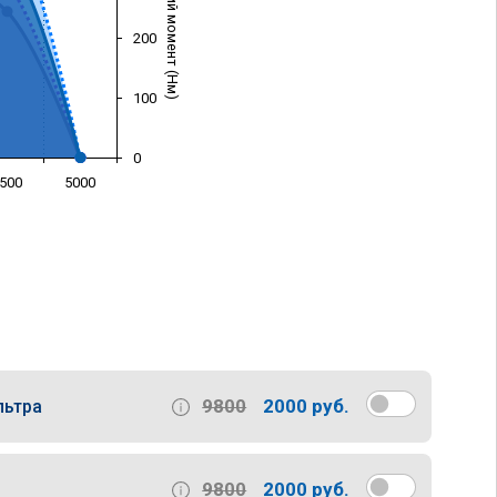
Крутящий момент (Нм)
200
100
0
500
5000
)
9800
2000 руб.
льтра
9800
2000 руб.