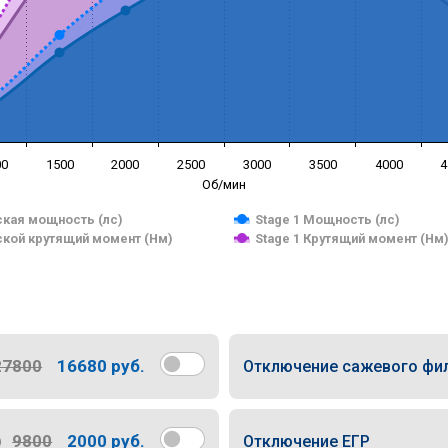
00
1500
2000
2500
3000
3500
4000
4
Об/мин
кая мощность (лс)
Stage 1 Мощность (лс)
кой крутящий момент (Нм)
Stage 1 Крутящий момент (Нм
27800
16680 руб.
Отключение сажевого фи
9800
2000 руб.
Отключение ЕГР