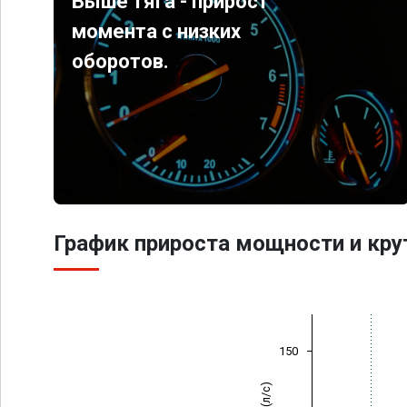
Выше тяга - прирост
момента с низких
оборотов.
График прироста мощности и кр
150