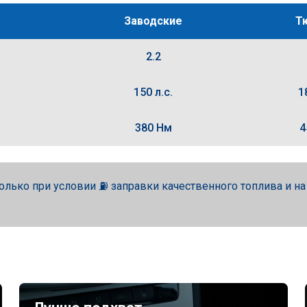
Заводские
Т
2.2
150 л.с.
1
380 Нм
4
олько при условии ⛽ заправки качественного топлива и н