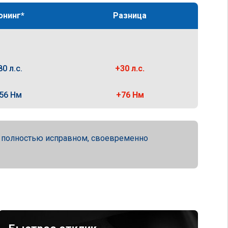
юнинг*
Разница
80 л.с.
+30 л.с.
56 Нм
+76 Нм
а полностью исправном, своевременно