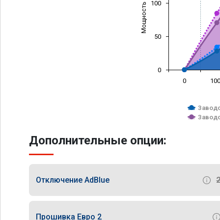
Мощность (л/с)
100
50
0
0
10
Заводс
Заводс
Дополнительные опции:
Отключение AdBlue
Прошивка Евро 2