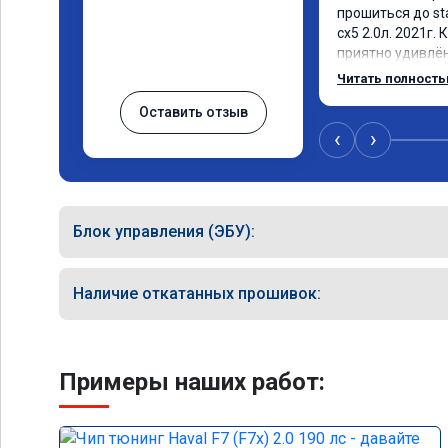
прошиться до st
сх5 2.0л. 2021г. 
приятно удивлё
автомобиля, пед
Читать полност
отзывчивее, и ре
Оставить отзыв
стал получше. Ра
изменился. В об
‹
›
данную процедур
исправен и свое
то вреда это не
Блок управления (ЭБУ):
Наличие откатанных прошивок:
Примеры наших работ: