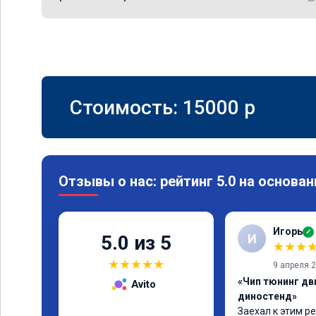
Стоимость:
15000
p
Отзывы о нас: рейтинг 5.0 на основан
Игорь
✓
И
5.0 из 5
★
★
★
★
★
★
★
★
9 апреля 
«Чип тюнинг дви
Avito
диностенд»
Заехал к этим ре