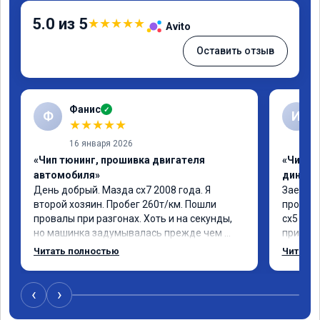
5.0 из 5
★
★
★
★
★
Avito
Оставить отзыв
Фанис
✓
Ф
И
★
★
★
★
★
16 января 2026
«Чип тюнинг, прошивка двигателя
«Чип тю
автомобиля»
диност
День добрый. Мазда сх7 2008 года. Я 
Заехал 
второй хозяин. Пробег 260т/км. Пошли 
прошить
провалы при разгонах. Хоть и на секунды, 
сх5 2.0л
но машинка задумывалась прежде чем 
приятно
разогнаться. Года 4 назад удалял 
педаль 
Читать полностью
Читать 
катализаторы без перепрошивок. Никаких 
ли, раз
ошибок не было. Но пообщавшись с 
вроде н
людьми, решил всё таки сделать 
советую
‹
›
перепрошивку. Увидел в авито ваше 
автомоб
объявление и решил обратиться к вам за 
обслужи