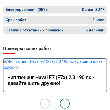
помощью. Ребята приветливые, сразу взяли 
Блок управления (ЭБУ):
в работу. Знают своё дело. По времени 1,5 
Denso_ZJ77
часа длилась процедура. Цена конечно 
отличается от заявленной. Но результатом 
Срок работ:
1-2 часа
я доволен. Машинка не едет, а летит прям. 
Парням благодарность!!!!
Наличие откатанных прошивок:
В наличии
Примеры наших работ:
Чип тюнинг Haval F7 (F7x) 2.0 190 лс -
давайте шить дружно!