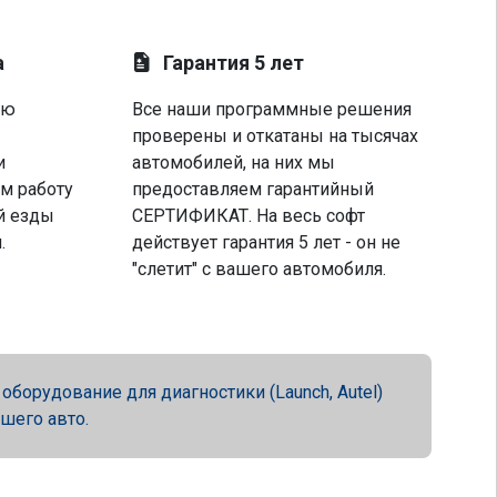
а
Гарантия 5 лет
ую
Все наши программные решения
проверены и откатаны на тысячах
и
автомобилей, на них мы
м работу
предоставляем гарантийный
й езды
СЕРТИФИКАТ. На весь софт
.
действует гарантия 5 лет - он не
"слетит" с вашего автомобиля.
орудование для диагностики (Launch, Autel)
ашего авто.