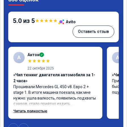
5.0 из 5
★
★
★
★
★
Avito
Оставить отзыв
Антон
✓
А
A
★
★
★
★
★
22 октября 2025
«Чип тюнинг двигателя автомобиля за 1-
«Чип тю
2 часа»
Приняли
быстро!
Прошивали Mercedes GL 450 v8. Евро 2 + 
ощутима
stage 1. В итоге машина поехала, как мне 
нужно: ушла валкость, появились подхваты 
с низов, стало приятно ездить.

Одни из лучших трат, в авто! 🔥
Читать полностью