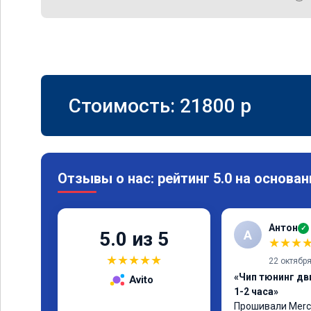
Стоимость:
21800
p
Отзывы о нас: рейтинг 5.0 на основан
Антон
✓
А
5.0 из 5
★
★
★
★
★
★
★
★
22 октябр
«Чип тюнинг дв
Avito
1-2 часа»
Прошивали Merced