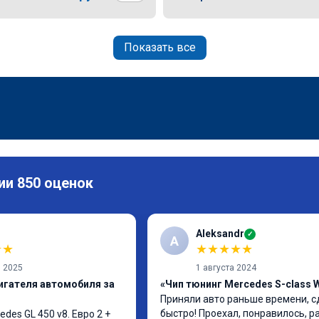
Показать все
ии 850 оценок
Aleksandr
✓
A
★
★
★
★
★
★
★
я 2025
1 августа 2024
игателя автомобиля за
«Чип тюнинг Mercedes S-class 
Приняли авто раньше времени, с
быстро! Проехал, понравилось, р
es GL 450 v8. Евро 2 + 