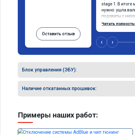
stage 1. В итоге
нужно: ушла вал
подхваты с низов
Одни из лучших т
Читать полност
Оставить отзыв
‹
›
Блок управления (ЭБУ):
Наличие откатанных прошивок:
Примеры наших работ: