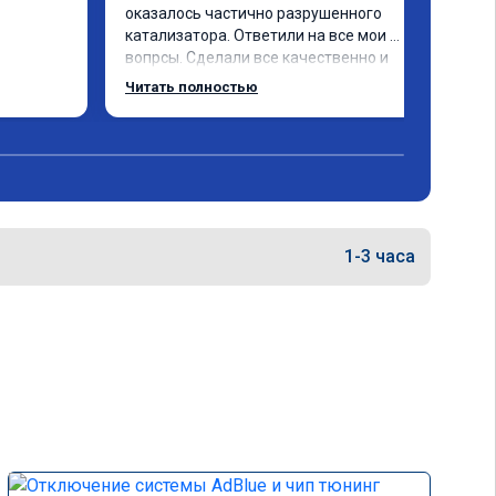
оказалось частично разрушенного 
катализатора. Ответили на все мои 
вопрсы. Сделали все качественно и 
несмотря на конец рабочего дня 
Читать полностью
задержались и все доделали. 
Рекомендую!
1-3 часа