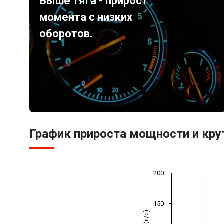
Выше тяга - прирост
момента с низких
оборотов.
График прироста мощности и кр
200
150