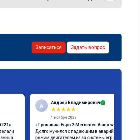
Записаться
Задать вопрос
Андрей Владимирович
✓
А
★
★
★
★
★
1 ноября 2023
W221»
«Прошивка Евро 2 Mercedes Viano w639»
делали 
Долго мучился с падающим в аварийный 
азница 
режим двигателем из за системы егр и как 