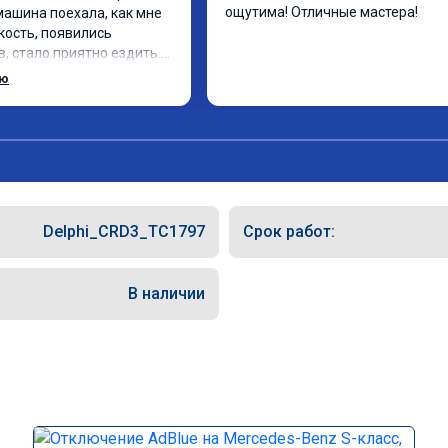
ощутима! Отличные мастера!
 машина поехала, как мне 
кость, появились 
, стало приятно ездить.

рат, в авто! 🔥
ью
Delphi_CRD3_TC1797
Срок работ:
В наличии