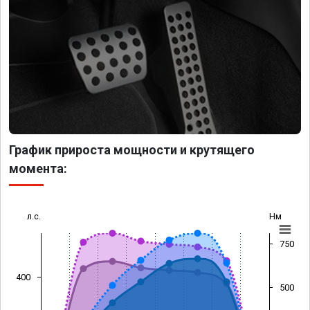
График прироста мощности и крутящего
момента:
л.с.
Нм
750
400
500