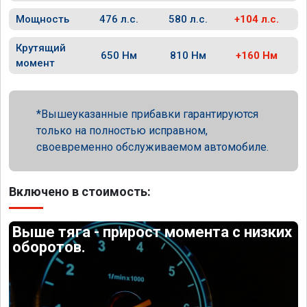
Мощность
476 л.с.
580 л.с.
+104 л.с.
Крутящий
650 Нм
810 Нм
+160 Нм
момент
Вышеуказанные прибавки гарантируются
только на полностью исправном,
своевременно обслуживаемом автомобиле.
Включено в стоимость:
Выше тяга - прирост момента с низких
оборотов.