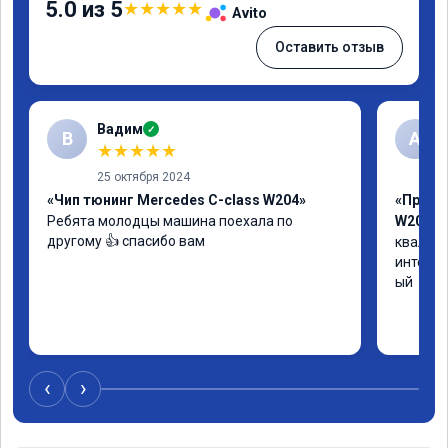
5.0 из 5
★
★
★
★
★
Avito
Оставить отзыв
Вадим
✓
В
А
★
★
★
★
★
25 октября 2024
«Чип тюнинг Mercedes C-class W204»
«Прошив
Ребята молодцы машина поехала по 
W205»
другому 👍 спасибо вам
квалифи
интелли
ый
‹
›