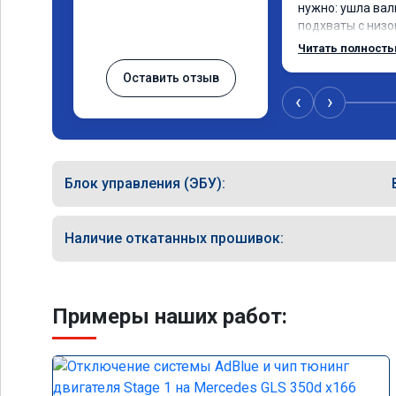
нужно: ушла вал
подхваты с низов
Одни из лучших т
Читать полност
Оставить отзыв
‹
›
Блок управления (ЭБУ):
Наличие откатанных прошивок:
Примеры наших работ: