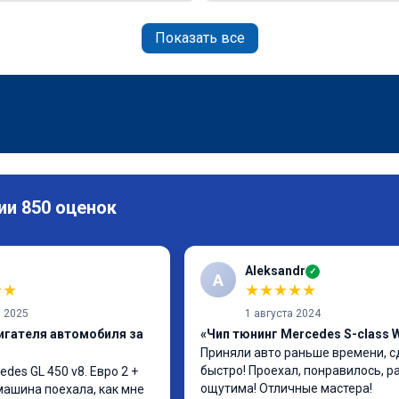
Показать все
ии 850 оценок
Aleksandr
✓
A
★
★
★
★
★
★
★
я 2025
1 августа 2024
игателя автомобиля за
«Чип тюнинг Mercedes S-class 
Приняли авто раньше времени, с
быстро! Проехал, понравилось, р
es GL 450 v8. Евро 2 + 
ощутима! Отличные мастера!
 машина поехала, как мне 