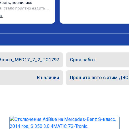
кость, появились 
, стало приятно ездить.

рат, в авто! 🔥
ью
Bosch_MED17_7_2_TC1797
Срок работ:
В наличии
Прошито авто с этим ДВС (