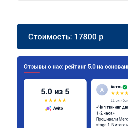
Стоимость:
17800
p
Отзывы о нас: рейтинг 5.0 на основан
Антон
✓
А
5.0 из 5
★
★
★
★
★
★
★
★
22 октябр
«Чип тюнинг дв
Avito
1-2 часа»
Прошивали Merced
stage 1. В итоге