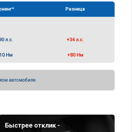
юнинг*
Разница
90 л.с.
+34 л.с.
10 Нм
+80 Нм
мом автомобиле.
Быстрее отклик -