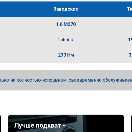
Заводские
Т
1.6 M270
156 л.с.
1
230 Нм
3
лько на полностью исправном, своевременно обслуживае
Лучше подхват -