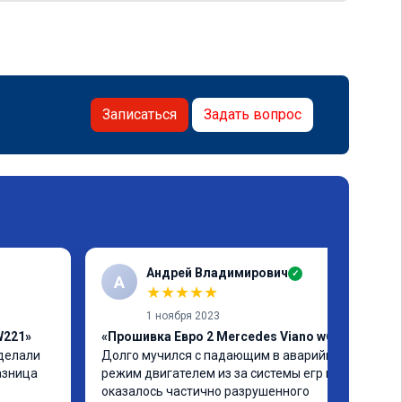
Записаться
Задать вопрос
Андрей Владимирович
✓
А
★
★
★
★
★
1 ноября 2023
W221»
«Прошивка Евро 2 Mercedes Viano w639»
делали 
Долго мучился с падающим в аварийный 
азница 
режим двигателем из за системы егр и как 
оказалось частично разрушенного 