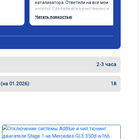
катализатора. Ответили на все мои 
вопрсы. Сделали все качественно и 
несмотря на конец рабочего дня 
Читать полностью
задержались и все доделали. 
Рекомендую!
2-3 часа
на 01.2026):
18