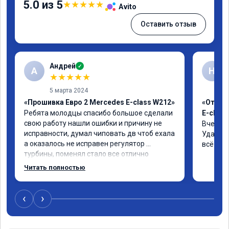
5.0 из 5
★
★
★
★
★
Avito
Оставить отзыв
Андрей
✓
А
Н
★
★
★
★
★
5 марта 2024
«Прошивка Евро 2 Mercedes E-class W212»
«Отклю
Ребята молодцы спасибо большое сделали 
E-class
свою работу нашли ошибки и причину не 
Вчера п
исправности, думал чиповать дв чтоб ехала 
Удалили
а оказалось не исправен регулятор 
всё чёт
турбины, поменял стало все отлично
Читать полностью
‹
›