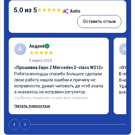
5.0 из 5
★
★
★
★
★
Avito
Оставить отзыв
Андрей
✓
А
Н
★
★
★
★
★
5 марта 2024
«Прошивка Евро 2 Mercedes E-class W212»
«Отклю
Ребята молодцы спасибо большое сделали 
E-class
свою работу нашли ошибки и причину не 
Вчера п
исправности, думал чиповать дв чтоб ехала 
Удалили
а оказалось не исправен регулятор 
всё чёт
турбины, поменял стало все отлично
Читать полностью
‹
›