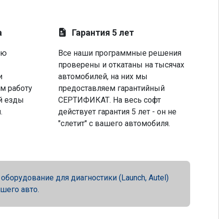
а
Гарантия 5 лет
ую
Все наши программные решения
проверены и откатаны на тысячах
и
автомобилей, на них мы
м работу
предоставляем гарантийный
й езды
СЕРТИФИКАТ. На весь софт
.
действует гарантия 5 лет - он не
"слетит" с вашего автомобиля.
орудование для диагностики (Launch, Autel)
ашего авто.