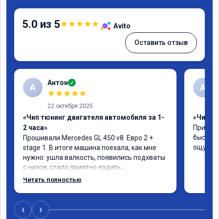
5.0 из 5
★
★
★
★
★
Avito
Оставить отзыв
Антон
✓
А
A
★
★
★
★
★
22 октября 2025
«Чип тюнинг двигателя автомобиля за 1-
«Чип тю
2 часа»
Приняли
быстро!
Прошивали Mercedes GL 450 v8. Евро 2 + 
ощутима
stage 1. В итоге машина поехала, как мне 
нужно: ушла валкость, появились подхваты 
с низов, стало приятно ездить.

Одни из лучших трат, в авто! 🔥
Читать полностью
‹
›