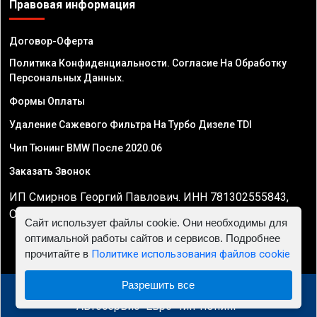
Правовая информация
Договор-Оферта
Политика Конфиденциальности. Согласие На Обработку
Персональных Данных.
Формы Оплаты
Удаление Сажевого Фильтра На Турбо Дизеле TDI
Чип Тюнинг BMW После 2020.06
Заказать Звонок
ИП Смирнов Георгий Павлович. ИНН 781302555843,
ОГРНИП 324470400032610
Сайт использует файлы cookie. Они необходимы для
оптимальной работы сайтов и сервисов. Подробнее
прочитайте в
Политике использования файлов cookie
Разрешить все
© 2010 - 2026 Чип тюнинг двигателя автомобиля -
Автосервис "Евро Чип Тюнинг"