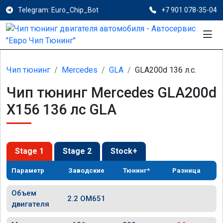
Telegram: Euro_Chip_Bot
+7 901 078-35-04
Чип тюнинг
Mercedes
GLA
GLA200d 136 л.с.
Чип тюнинг Mercedes GLA200d
X156 136 лс GLA
Stage 1
Stage 2
Stock+
Параметр
Заводские
Тюнинг*
Разница
Объем
2.2 OM651
двигателя