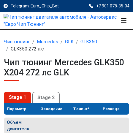
Telegram: Euro_Chip_Bot
+7 901 078-35-04
Чип тюнинг
Mercedes
GLK
GLK350
GLK350 272 л.с.
Чип тюнинг Mercedes GLK350
X204 272 лс GLK
Stage 1
Stage 2
Параметр
Заводские
Тюнинг*
Разница
Объем
двигателя