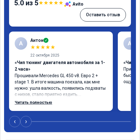
5.0 из 5
★
★
★
★
★
Avito
Оставить отзыв
Антон
✓
А
A
★
★
★
★
★
22 октября 2025
«Чип тюнинг двигателя автомобиля за 1-
«Чип тю
2 часа»
Приняли
быстро!
Прошивали Mercedes GL 450 v8. Евро 2 + 
ощутима
stage 1. В итоге машина поехала, как мне 
нужно: ушла валкость, появились подхваты 
с низов, стало приятно ездить.

Одни из лучших трат, в авто! 🔥
Читать полностью
‹
›