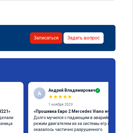
Записаться
Задать вопрос
Андрей Владимирович
✓
А
★
★
★
★
★
1 ноября 2023
W221»
«Прошивка Евро 2 Mercedes Viano w639»
делали 
Долго мучился с падающим в аварийный 
азница 
режим двигателем из за системы егр и как 
оказалось частично разрушенного 