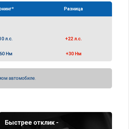
юнинг*
Разница
10 л.с.
+22 л.с.
60 Нм
+30 Нм
мом автомобиле.
Быстрее отклик -