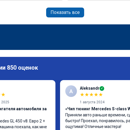
Показать все
ии 850 оценок
Aleksandr
✓
A
★
★
★
★
★
★
★
я 2025
1 августа 2024
игателя автомобиля за
«Чип тюнинг Mercedes S-class 
Приняли авто раньше времени, с
быстро! Проехал, понравилось, р
es GL 450 v8. Евро 2 + 
ощутима! Отличные мастера!
 машина поехала, как мне 