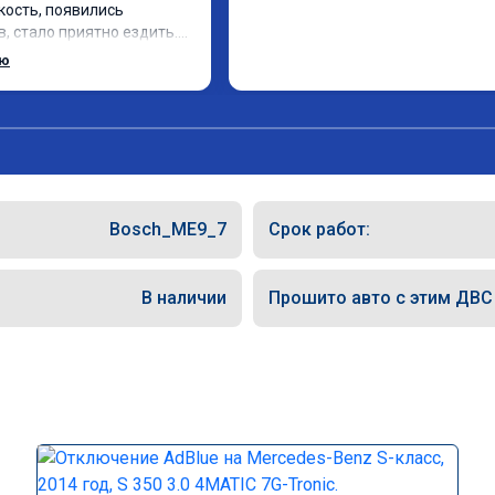
кость, появились 
, стало приятно ездить.

рат, в авто! 🔥
ью
Bosch_ME9_7
Срок работ:
В наличии
Прошито авто с этим ДВС (