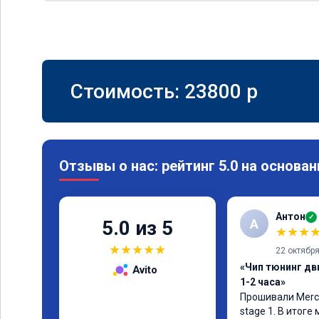
Стоимость:
23800
p
Отзывы о нас: рейтинг 5.0 на основан
Антон
✓
А
5.0 из 5
★
★
★
★
★
★
★
★
22 октябр
«Чип тюнинг дв
Avito
1-2 часа»
Прошивали Merced
stage 1. В итоге