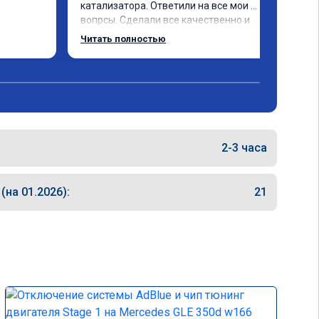
катализатора. Ответили на все мои 
вопрсы. Сделали все качественно и 
несмотря на конец рабочего дня 
Читать полностью
задержались и все доделали. 
Рекомендую!
2-3 часа
на 01.2026):
21