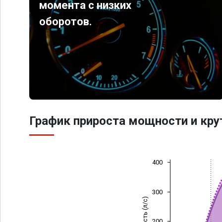
момента с низких
оборотов.
График прироста мощности и кр
400
300
Мощность (л/с)
200