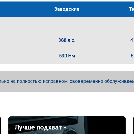
Заводские
Т
388 л.с.
4
530 Нм
5
лько на полностью исправном, своевременно обслуживае
Лучше подхват -