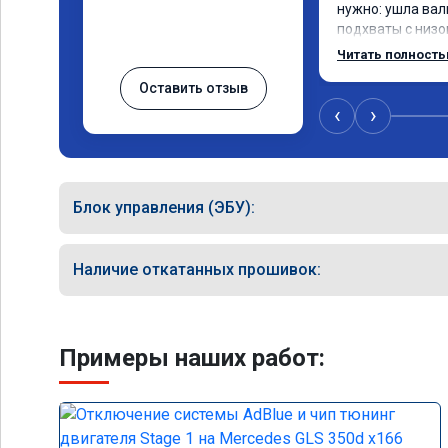
нужно: ушла вал
подхваты с низов
Одни из лучших т
Читать полност
Оставить отзыв
‹
›
Блок управления (ЭБУ):
Наличие откатанных прошивок:
Примеры наших работ: