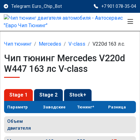
Telegram: Euro_Chip_Bot
+7 901 078-35-04
Чип тюнинг
Mercedes
V-class
V220d 163 л.с.
Чип тюнинг Mercedes V220d
W447 163 лс V-class
Stage 1
Stage 2
Stock+
Параметр
Заводские
Тюнинг*
Разница
Объем
двигателя