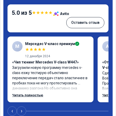
5.0 из 5
★
★
★
★
★
Avito
Оставить отзыв
Мерседес V-класс премиум
✓
М
A
★
★
★
★
★
12 декабря 2024
«Чип тюнинг Mercedes V-class W447»
«Отклю
Загрузили новую программу mercedes v-
V-class
class езжу тестирую объективно 
Сделали
переключение передач стало эластичнее в 
Всё раб
пробках пока не могу протестировать 
Промони
динамику разгона Но объективно она 
Всё рас
увеличилась
Читать полностью
Читать 
‹
›