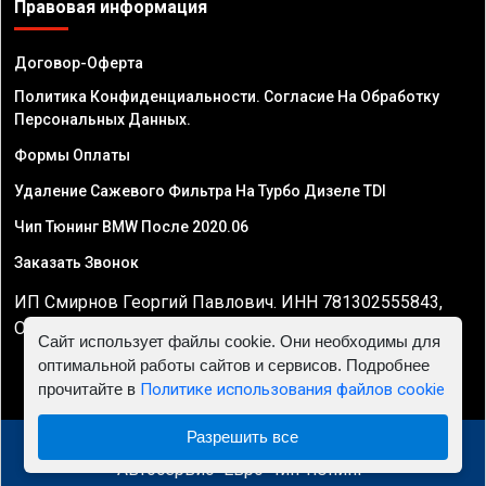
Правовая информация
Договор-Оферта
Политика Конфиденциальности. Согласие На Обработку
Персональных Данных.
Формы Оплаты
Удаление Сажевого Фильтра На Турбо Дизеле TDI
Чип Тюнинг BMW После 2020.06
Заказать Звонок
ИП Смирнов Георгий Павлович. ИНН 781302555843,
ОГРНИП 324470400032610
Сайт использует файлы cookie. Они необходимы для
оптимальной работы сайтов и сервисов. Подробнее
прочитайте в
Политике использования файлов cookie
Разрешить все
© 2010 - 2026 Чип тюнинг двигателя автомобиля -
Автосервис "Евро Чип Тюнинг"