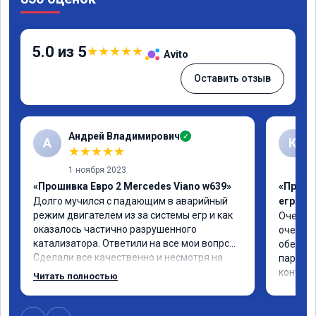
5.0 из 5
★
★
★
★
★
Avito
Оставить отзыв
Андрей Владимирович
✓
А
К
★
★
★
★
★
1 ноября 2023
«Прошивка Евро 2 Mercedes Viano w639»
«Прошив
Долго мучился с падающим в аварийный 
егр»
режим двигателем из за системы егр и как 
Очень д
оказалось частично разрушенного 
очень б
катализатора. Ответили на все мои вопрсы. 
обещанн
Сделали все качественно и несмотря на 
паровоз
конец рабочего дня задержались и все 
контору!
Читать полностью
доделали. Рекомендую!