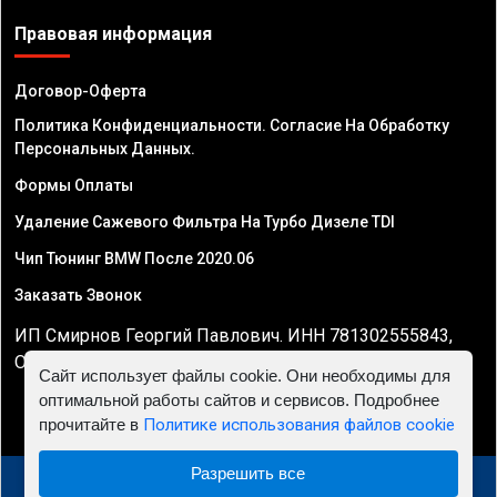
Правовая информация
Договор-Оферта
Политика Конфиденциальности. Согласие На Обработку
Персональных Данных.
Формы Оплаты
Удаление Сажевого Фильтра На Турбо Дизеле TDI
Чип Тюнинг BMW После 2020.06
Заказать Звонок
ИП Смирнов Георгий Павлович. ИНН 781302555843,
ОГРНИП 324470400032610
Сайт использует файлы cookie. Они необходимы для
оптимальной работы сайтов и сервисов. Подробнее
прочитайте в
Политике использования файлов cookie
Разрешить все
© 2010 - 2026 Чип тюнинг двигателя автомобиля -