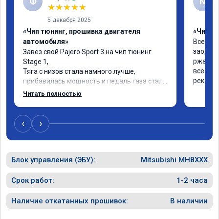
Ф
N
★
★
★
★
★
5 декабря 2025
«Чип тюнинг, прошивка двигателя
«Чип тю
автомобиля»
Все отли
заодно 
Завез свой Pajero Sport 3 на чип тюнинг 
ржавые 
Stage 1,

все же с
Тяга с низов стала намного лучше, 
рекомен
прибавилась мощность и педаль газа стала 
отзывчивее.

Читать полностью
Рекомендую ребят, делают свою работу 
качественно!

‹
›
Читал что в Австралии при покупке этих 
машин сразу делают чип тюнинг, чтобы не 
было провалов.

Блок управления (ЭБУ):
Mitsubishi MH8XXX
Завтра везу X7 на чип, Там по цифрам 
результаты должны быть еще лучше)
Срок работ:
1-2 часа
Наличие откатанных прошивок:
В наличии