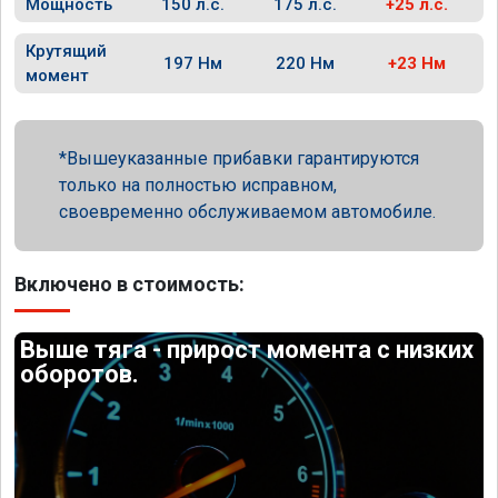
Мощность
150 л.с.
175 л.с.
+25 л.с.
Крутящий
197 Нм
220 Нм
+23 Нм
момент
Вышеуказанные прибавки гарантируются
только на полностью исправном,
своевременно обслуживаемом автомобиле.
Включено в стоимость:
Выше тяга - прирост момента с низких
оборотов.