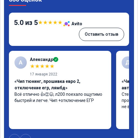
5.0 из 5
★
★
★
★
★
Avito
Оставить отзыв
Александр
✓
А
Д
★
★
★
★
★
17 января 2022
«Чип тюнинг, прошивка евро 2,
«Чип т
отключение егр, лямбд»
автомо
Всё отлично 👍👏😆, л200 поехало ощутимо 
Стейдж 
быстрей и легче. Чип +отключение ЕГР
проблем
не взял