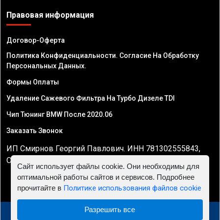
Правовая информация
Договор-Оферта
Политика Конфиденциальности. Согласие На Обработку
Персональных Данных.
Формы Оплаты
Удаление Сажевого Фильтра На Турбо Дизеле TDI
Чип Тюнинг BMW После 2020.06
Заказать Звонок
ИП Смирнов Георгий Павлович. ИНН 781302555843,
ОГРНИП 324470400032610
Сайт использует файлы cookie. Они необходимы для
оптимальной работы сайтов и сервисов. Подробнее
прочитайте в
Политике использования файлов cookie
Разрешить все
© 2010 - 2026 Чип тюнинг двигателя автомобиля -