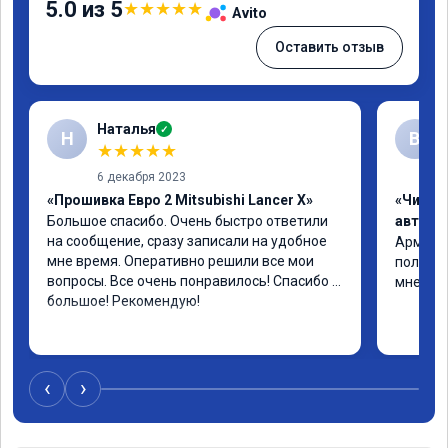
5.0 из 5
★
★
★
★
★
Avito
Оставить отзыв
Наталья
✓
Н
В
★
★
★
★
★
6 декабря 2023
«Прошивка Евро 2 Mitsubishi Lancer X»
«Чип т
Большое спасибо. Очень быстро ответили 
автомо
на сообщение, сразу записали на удобное 
Арман м
мне время. Оперативно решили все мои 
полет н
вопросы. Все очень понравилось! Спасибо 
мне все
большое! Рекомендую!
‹
›