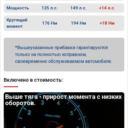
Мощность
135 л.с.
149 л.с.
+14 л.с.
Крутящий
176 Нм
194 Нм
+18 Нм
момент
Вышеуказанные прибавки гарантируются
только на полностью исправном,
своевременно обслуживаемом автомобиле.
Включено в стоимость:
Выше тяга - прирост момента с низких
оборотов.