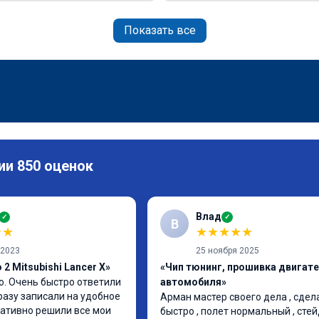
Показать все
ии 850 оценок
Влад
✓
✓
В
★
★
★
★
★
★
★
 2023
25 ноября 2025
2 Mitsubishi Lancer X»
«Чип тюнинг, прошивка двигат
. Очень быстро ответили 
автомобиля»
разу записали на удобное 
Арман мастер своего дела , сдела
ативно решили все мои 
быстро , полет нормальный , стей