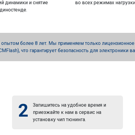
й динамики и снятие
во всех режимах нагрузки
 диностенде.
опытом более 8 лет. Мы применяем только лицензионное об
, PCMFlash), что гарантирует безопасность для электроники в
2
Запишитесь на удобное время и
приезжайте к нам в сервис на
установку чип тюнинга.