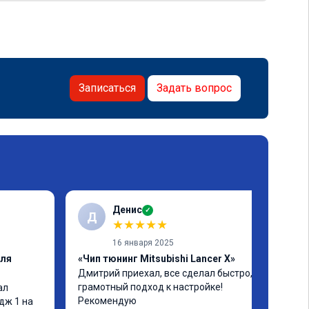
Записаться
Задать вопрос
Денис
✓
Д
★
★
★
★
★
16 января 2025
еля
«Чип тюнинг Mitsubishi Lancer X»
Дмитрий приехал, все сделал быстро, 
грамотный подход к настройке! 
л 
Рекомендую
дж 1 на 