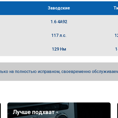
Заводские
Т
1.6 4A92
117 л.с.
1
129 Нм
1
лько на полностью исправном, своевременно обслуживае
Лучше подхват -