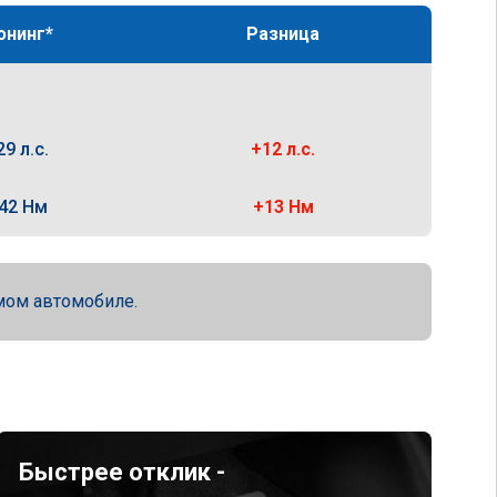
юнинг*
Разница
29 л.с.
+12 л.с.
42 Нм
+13 Нм
мом автомобиле.
Быстрее отклик -