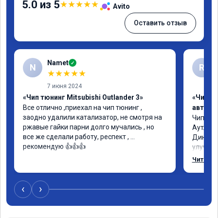
5.0 из 5
★
★
★
★
★
Avito
Оставить отзыв
Namet
✓
N
R
★
★
★
★
★
7 июня 2024
«Чип тюнинг Mitsubishi Outlander 3»
«Чип т
Все отлично ,приехал на чип тюнинг , 
автомо
заодно удалили катализатор, не смотря на 
Чип тюн
ржавые гайки парни долго мучались , но 
Аутленд
все же сделали работу, респект , 
Динамик
рекомендую 👍👍👍
улучшил
стали м
Читать 
осталос
приезда
‹
›