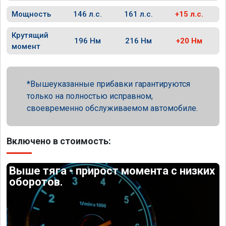
Мощность
146 л.с.
161 л.с.
+15 л.с.
Крутящий
196 Нм
216 Нм
+20 Нм
момент
Вышеуказанные прибавки гарантируются
только на полностью исправном,
своевременно обслуживаемом автомобиле.
Включено в стоимость:
Выше тяга - прирост момента с низких
оборотов.