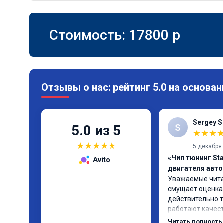
Стоимость:
17800
p
Отзывы о нас: рейтинг 5.0 на основан
Sergey S
S
5.0 из 5
★
★
★
★
★
★
★
★
5 декабря
«Чип тюнинг St
Avito
двигателя авт
Уважаемые читат
смущает оценка 5
действительно та
работают качест
какой либо суеты
Читать полност