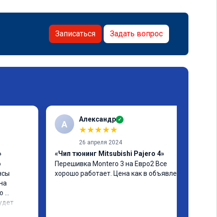
Записаться
Задать вопрос
Александр
✓
А
★
★
★
★
★
26 апреля 2024
»
«Чип тюнинг Mitsubishi Pajero 4»
 
Перешивка Montero 3 на Евро2 Все 
сы 
хорошо работает. Цена как в объявлении.
а 
 
дет 