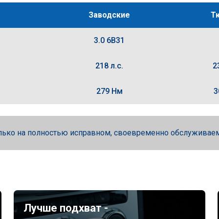
Заводские
Т
3.0 6B31
218 л.с.
2
279 Нм
3
лько на полностью исправном, своевременно обслуживае
Лучше подхват -