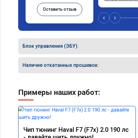
до! Мне чипанули
Оставить отзыв
года, объем 3 лит
и "после" отлич
‹
›
спасибо! Успехо
Только газ!
Блок управления (ЭБУ):
Наличие откатанных прошивок:
Примеры наших работ:
Чип тюнинг Haval F7 (F7x) 2.0 190 лс
- давайте шить дружно!