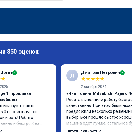
ии 850 оценок
idorov
Дмитрий Петрович
✓
✓
Д
★
★
★
★
★
★
★
 2025
2 октября 2024
age 1, прошивка
«Чип тюнинг Mitsubishi Pajero 4
омобиля»
Ребята выполнили работу быстро
качественно. При этом были нюан
ели, пусть вас не 
предложили несколько решений н
.0 по отзывам, оно 
выбор. Всё прошло быстро хорошо
к и есть! Ребята 
машина едет лучше, остальное бу
венно и быстро, без 
видно в процессе эксплуатации
. Знают своё дело от и 
ью
Читать полностью