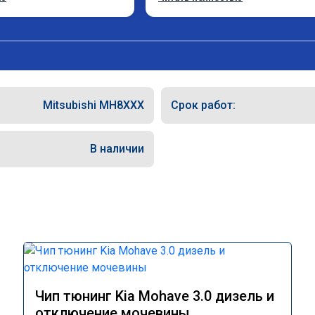
 Mitsubishi Pajero 2018 
ра и хочу сказать в "до" 
ие колоссальное! Большое 
в вам и вашей команде! 
Mitsubishi MH8XXX
Срок работ:
В наличии
Чип тюнинг Kia Mohave 3.0 дизель и
отключение мочевины