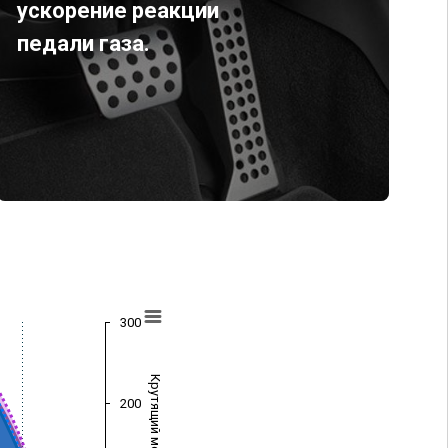
ускорение реакции
педали газа.
300
Крутящий момент (Нм)
200