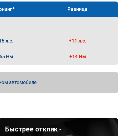
юнинг*
Разница
16 л.с.
+11 л.с.
55 Нм
+14 Нм
мом автомобиле.
Быстрее отклик -