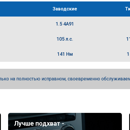
Заводские
Т
1.5 4A91
105 л.с.
1
141 Нм
1
лько на полностью исправном, своевременно обслуживае
Лучше подхват -