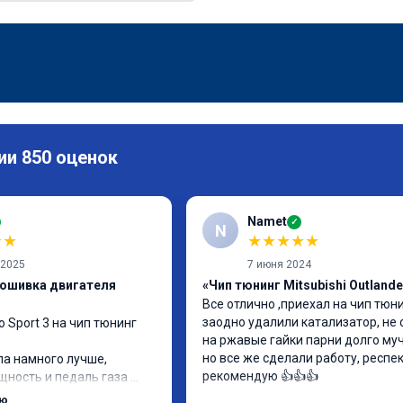
ии 850 оценок
Namet
✓
N
★
★
★
★
★
★
★
 2025
7 июня 2024
рошивка двигателя
«Чип тюнинг Mitsubishi Outlande
Все отлично ,приехал на чип тюнин
заодно удалили катализатор, не 
o Sport 3 на чип тюнинг 
на ржавые гайки парни долго муча
но все же сделали работу, респект
ла намного лучше, 
рекомендую 👍👍👍
ность и педаль газа 
.

ью