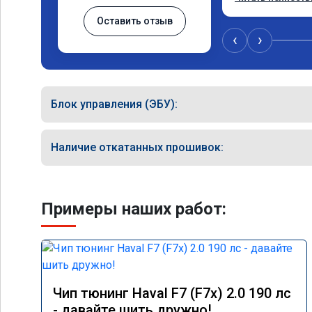
Оставить отзыв
Рекомендую ребя
качественно!

‹
›
Читал что в Авст
машин сразу дел
было провалов.

Блок управления (ЭБУ):
Завтра везу X7 н
результаты дол
Наличие откатанных прошивок:
Примеры наших работ:
Чип тюнинг Haval F7 (F7x) 2.0 190 лс
- давайте шить дружно!