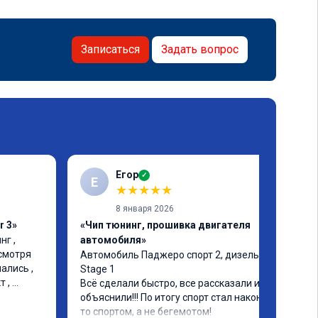
Записаться
Задать вопрос
Егор
✓
Е
★
★
★
★
★
8 января 2026
r 3»
«Чип тюнинг, прошивка двигателя
г , 
автомобиля»
смотря 
Автомобиль Паджеро спорт 2, дизель. 
лись , 
Stage 1

 , 
Всё сделали быстро, все рассказали и 
объяснили!!! По итогу спорт стал наконец-
то спортом, а не бегемотом!
