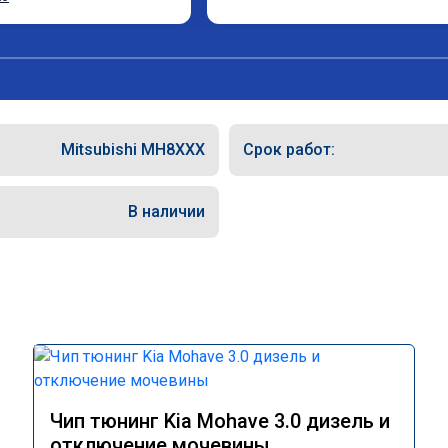
т, делают свою работу 
ралии при покупке этих 
ают чип тюнинг, чтобы не 
Mitsubishi MH8XXX
Срок работ:
а чип, Там по цифрам 
жны быть еще лучше)
В наличии
Чип тюнинг Kia Mohave 3.0 дизель и
отключение мочевины