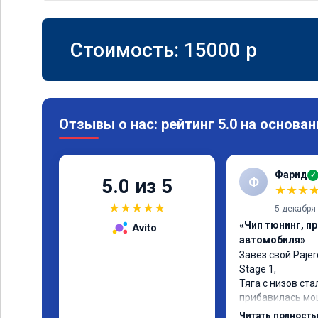
Стоимость:
15000
p
Отзывы о нас: рейтинг 5.0 на основан
Фарид
✓
Ф
5.0 из 5
★
★
★
★
★
★
★
★
5 декабря
«Чип тюнинг, п
Avito
автомобиля»
Завез свой Pajer
Stage 1,

Тяга с низов ста
прибавилась мощ
стала отзывчивее
Читать полност