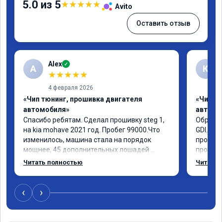
5.0 из 5
★
★
★
★
★
Avito
Оставить отзыв
Alex
✓
A
К
★
★
★
★
★
4 февраля 2026
«Чип тюнинг, прошивка двигателя
«Чип т
автомобиля»
автомо
Спасибо ребятам. Сделал прошивку steg 1, 
Обратил
на kia mohave 2021 год. Пробег 99000.Что 
GDI. До
изменилось, машина стала на порядок 
проконс
мощнее, 45 дополнительных лошадей 
прошивк
существенно чувствуется и соответственно 
отзывчи
Читать полностью
Читать 
крутящего момента. Значительно упал 
и эколо
расход, был в среднем 15 город, уже три 
космоле
дня катаюсь, держит 12-12.5. Коробка 
больше 
‹
›
перестала подпинывать при наборе 
вполне 
скорости. Педаль газа более отзывчевее. В 
уверенн
целом, я очень доволен.!
ECO ре