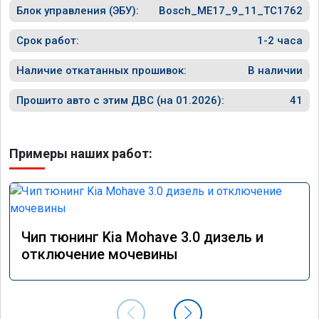
Блок управления (ЭБУ):
Bosch_ME17_9_11_TC1762
прошивк
похоже 
прошивк
Срок работ:
1-2 часа
экономи
способ 
Наличие откатанных прошивок:
В наличии
необход
общем и
Прошито авто с этим ДВС (на 01.2026):
41
отличны
однозна
Примеры наших работ:
Чип тюнинг Kia Mohave 3.0 дизель и
отключение мочевины