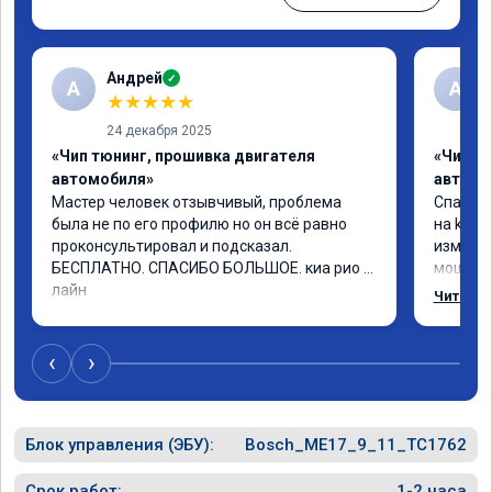
Андрей
✓
А
A
★
★
★
★
★
24 декабря 2025
«Чип тюнинг, прошивка двигателя
«Чип т
автомобиля»
автомо
Мастер человек отзывчивый, проблема 
Спасибо
была не по его профилю но он всё равно 
на kia 
проконсультировал и подсказал. 
изменил
БЕСПЛАТНО. СПАСИБО БОЛЬШОЕ. киа рио х 
мощнее,
лайн
существ
Читать 
крутяще
расход,
дня кат
‹
›
переста
скорост
целом, 
Блок управления (ЭБУ):
Bosch_ME17_9_11_TC1762
Срок работ:
1-2 часа