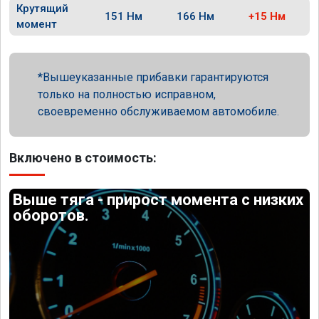
Крутящий
151 Нм
166 Нм
+15 Нм
момент
Вышеуказанные прибавки гарантируются
только на полностью исправном,
своевременно обслуживаемом автомобиле.
Включено в стоимость:
Выше тяга - прирост момента с низких
оборотов.