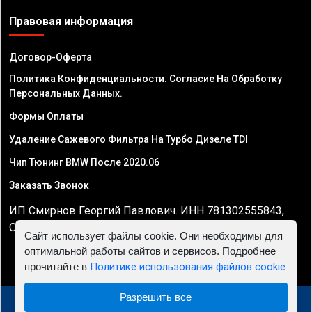
Правовая информация
Договор-Оферта
Политика Конфиденциальности. Согласие На Обработку
Персональных Данных.
Формы Оплаты
Удаление Сажевого Фильтра На Турбо Дизеле TDI
Чип Тюнинг BMW После 2020.06
Заказать Звонок
ИП Смирнов Георгий Павлович. ИНН 781302555843,
ОГРНИП 324470400032610
Сайт использует файлы cookie. Они необходимы для
оптимальной работы сайтов и сервисов. Подробнее
прочитайте в
Политике использования файлов cookie
Разрешить все
© 2010 - 2026 Чип тюнинг двигателя автомобиля -