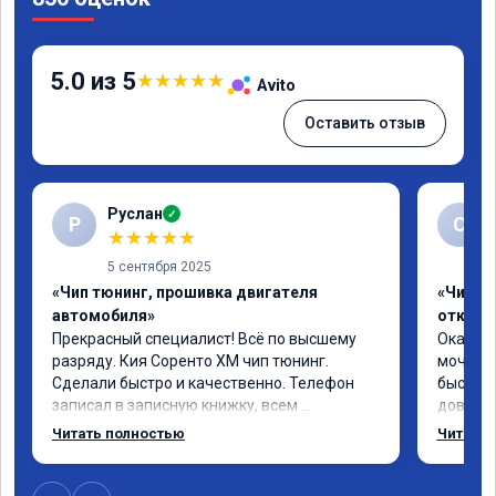
5.0 из 5
★
★
★
★
★
Avito
Оставить отзыв
Руслан
✓
Р
С
★
★
★
★
★
5 сентября 2025
«Чип тюнинг, прошивка двигателя
«Чип тю
автомобиля»
отключ
Прекрасный специалист! Всё по высшему 
Оказали
разряду. Кия Соренто XM чип тюнинг. 
мочевин
Сделали быстро и качественно. Телефон 
быстро 
записал в записную книжку, всем 
доволен
рекомендую! Еще вот поеду в ближайшее 
отличны
Читать полностью
Читать 
дни брата Мазду 6 2016 год отгоню на чип 
сомнева
тюнинг.
да.