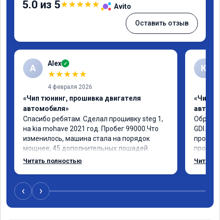
5.0 из 5
★
★
★
★
★
Avito
Оставить отзыв
Alex
✓
A
К
★
★
★
★
★
4 февраля 2026
«Чип тюнинг, прошивка двигателя
«Чип т
автомобиля»
автомо
Спасибо ребятам. Сделал прошивку steg 1, 
Обратил
на kia mohave 2021 год. Пробег 99000.Что 
GDI. До
изменилось, машина стала на порядок 
проконс
мощнее, 45 дополнительных лошадей 
прошивк
существенно чувствуется и соответственно 
отзывчи
Читать полностью
Читать 
крутящего момента. Значительно упал 
и эколо
расход, был в среднем 15 город, уже три 
космоле
дня катаюсь, держит 12-12.5. Коробка 
больше 
‹
›
перестала подпинывать при наборе 
вполне 
скорости. Педаль газа более отзывчевее. В 
уверенн
целом, я очень доволен.!
ECO ре