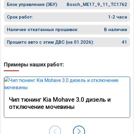
Блок управления (ЭБУ):
Bosch_ME17_9_11_TC1762
прошивк
похоже 
прошивк
Срок работ:
1-2 часа
экономи
способ 
Наличие откатанных прошивок:
В наличии
необход
общем и
Прошито авто с этим ДВС (на 01.2026):
41
отличны
однозна
Примеры наших работ:
Чип тюнинг Kia Mohave 3.0 дизель и
отключение мочевины