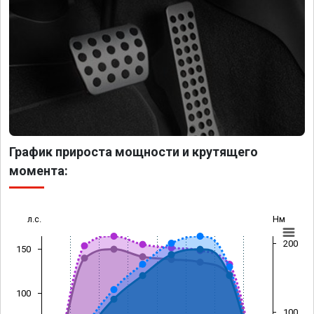
График прироста мощности и крутящего
момента:
л.с.
Нм
200
150
100
100