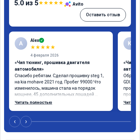
5.0 из 5
★
★
★
★
★
Avito
Оставить отзыв
Alex
✓
A
К
★
★
★
★
★
4 февраля 2026
«Чип тюнинг, прошивка двигателя
«Чип т
автомобиля»
автомо
Спасибо ребятам. Сделал прошивку steg 1, 
Обратил
на kia mohave 2021 год. Пробег 99000.Что 
GDI. До
изменилось, машина стала на порядок 
проконс
мощнее, 45 дополнительных лошадей 
прошивк
существенно чувствуется и соответственно 
отзывчи
Читать полностью
Читать 
крутящего момента. Значительно упал 
и эколо
расход, был в среднем 15 город, уже три 
космоле
дня катаюсь, держит 12-12.5. Коробка 
больше 
‹
›
перестала подпинывать при наборе 
вполне 
скорости. Педаль газа более отзывчевее. В 
уверенн
целом, я очень доволен.!
ECO ре