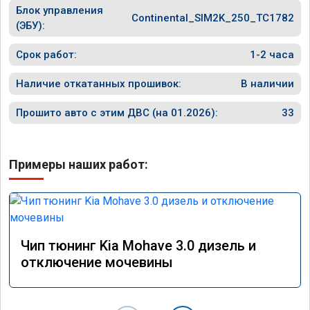
Блок управления
прошивк
Continental_SIM2K_250_TC1782
похоже 
(ЭБУ):
прошивк
экономи
Срок работ:
1-2 часа
способ 
необход
Наличие откатанных прошивок:
В наличии
общем и
отличны
Прошито авто с этим ДВС (на 01.2026):
33
однозна
Примеры наших работ:
Чип тюнинг Kia Mohave 3.0 дизель и
отключение мочевины