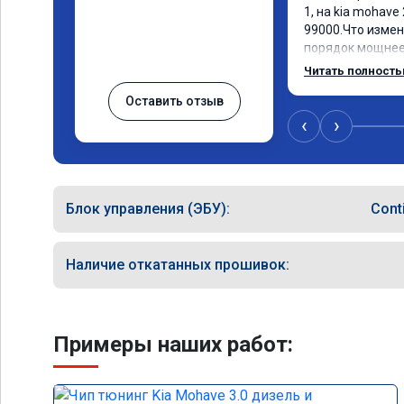
1, на kia mohave 
99000.Что измен
порядок мощнее,
лошадей существ
Читать полност
соответственно 
Оставить отзыв
Значительно упа
15 город, уже тр
‹
›
12.5. Коробка п
наборе скорости.
отзывчевее. В ц
Блок управления (ЭБУ):
Cont
Наличие откатанных прошивок:
Примеры наших работ: