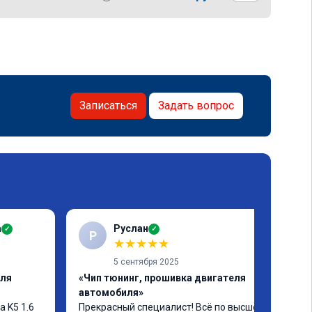
Записаться
Задать вопрос
а
Руслан
✓
✓
Р
★
★
★
★
★
5 сентября 2025
еля
«Чип тюнинг, прошивка двигателя
автомобиля»
 K5 1.6 
Прекрасный специалист! Всё по высшему 