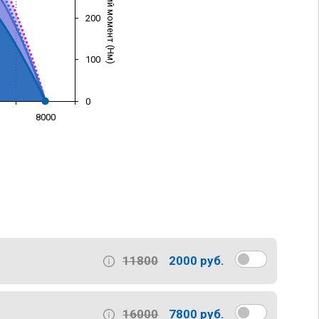
Крутящий момент (Нм)
200
100
0
8000
)
11800
2000 руб.
16000
7800 руб.