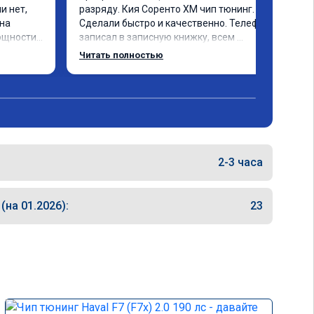
 нет, 
разряду. Кия Соренто XM чип тюнинг. 
на 
Сделали быстро и качественно. Телефон 
ощности 
записал в записную книжку, всем 
ех 
рекомендую! Еще вот поеду в ближайшее 
Читать полностью
ечно не 
дни брата Мазду 6 2016 год отгоню на чип 
 два 
тюнинг.
ка +- 
 обгоны 
чень 
о 
2-3 часа
е на 
шивке) 
кономия 
на 01.2026):
23
об 
л". В 
н, 
 
094