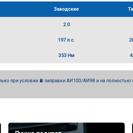
Заводские
Т
2.0
197 л.с.
2
353 Нм
4
лько при условии ⛽ заправки АИ100/АИ98 и на полность