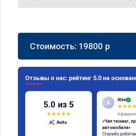
Стоимость:
19800
p
Отзывы о нас: рейтинг 5.0 на основан
Alex
✓
A
5.0 из 5
★
★
★
★
★
★
★
★
4 февраля
«Чип тюнинг, п
Avito
автомобиля»
Спасибо ребятам