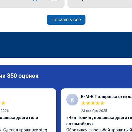
Показать все
ии 850 оценок
К-М-В Полировка стекл
К
★
★
★
★
★
★
★
 2026
23 ноября 2025
рошивка двигателя
«Чип тюнинг, прошивка двигат
автомобиля»
. Сделал прошивку steg 
Обратился с просьбой прошить Kia