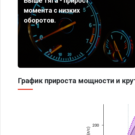
Выше тяга - прирост
момента с низких
оборотов.
График прироста мощности и кр
200